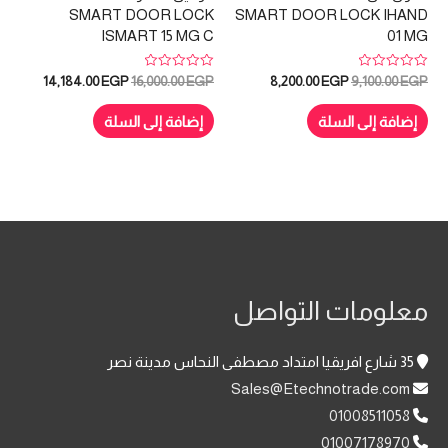
SMART DOOR LOCK
SMART DOOR LOCK IHAND
ISMART 15 MG C
01 MG
تم
تم
السعر
السعر
السعر
السعر
14,184.00
EGP
16,000.00
EGP
8,200.00
EGP
9,100.00
EGP
التقييم
التقييم
الأصلي
الحالي
الأصلي
الحالي
0
0
هو:
هو:
هو:
هو:
من
من
إضافة إلى السلة
إضافة إلى السلة
5
5
184.00 EGP.
16,000.00 EGP.
8,200.00 EGP.
9,100.00 EGP.
معلومات التواصل
35 شارع افريقيا امتداد مصطفى النحاس مدينة نصر
Sales@Etechnotrade.com
01008511058
01007178970