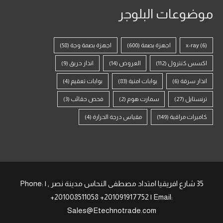
موضوعات البلوجر
(6)
x-ray
اجهزة بصمة
(600)
اجهزة بصمة وجة
(58)
اكسس كنترول
(112)
العروض
(14)
انذار حريق
(9)
انذار سرقة
(6)
بوابات امنية
(83)
بوابات تعقيم
(4)
ترنستايل
(27)
سمارت هوم
(2)
فحص حقائب
(3)
كاميرات مراقبة
(149)
مقياس درجة الحرارة
(4)
35 شارع افريقيا امتداد مصطفى النحاس مدينة نصر , | Phone:
+201008511058 +201091917752 | Email:
Sales@Etechnotrade.com