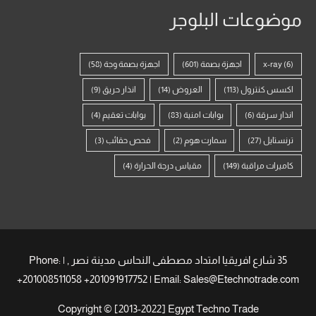
موضوعات البلوجر
(6)
x-ray
اجهزة بصمة
(601)
اجهزة بصمة وجة
(58)
اكسس كنترول
(113)
العروض
(14)
انذار حريق
(9)
انذار سرقة
(6)
بوابات امنية
(83)
بوابات تعقيم
(4)
ترنستايل
(27)
سمارت هوم
(2)
فحص حقائب
(3)
كاميرات مراقبة
(149)
مقياس درجة الحرارة
(4)
35 شارع افريقيا امتداد مصطفى النحاس مدينة نصر , | Phone:
+201008511058 +201091917752 | Email: Sales@Etechnotrade.com
Copyright © [2013-2022] Egypt Techno Trade