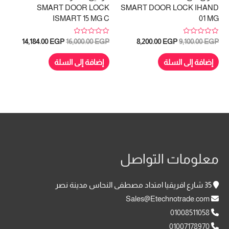
SMART DOOR LOCK
SMART DOOR LOCK IHAND
ISMART 15 MG C
01 MG
تم
تم
السعر
السعر
السعر
السعر
14,184.00
EGP
16,000.00
EGP
8,200.00
EGP
9,100.00
EGP
التقييم
التقييم
الأصلي
الحالي
الأصلي
الحالي
0
0
هو:
هو:
هو:
هو:
من
من
إضافة إلى السلة
إضافة إلى السلة
5
5
4,184.00 EGP.
16,000.00 EGP.
8,200.00 EGP.
9,100.00 EGP.
معلومات التواصل
35 شارع افريقيا امتداد مصطفى النحاس مدينة نصر
Sales@Etechnotrade.com
01008511058
01007178970