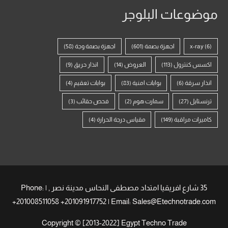
موضوعات البلوجر
(6)
x-ray
اجهزة بصمة
(601)
اجهزة بصمة وجة
(58)
اكسس كنترول
(113)
العروض
(14)
انذار حريق
(9)
انذار سرقة
(6)
بوابات امنية
(83)
بوابات تعقيم
(4)
ترنستايل
(27)
سمارت هوم
(2)
فحص حقائب
(3)
كاميرات مراقبة
(149)
مقياس درجة الحرارة
(4)
35 شارع افريقيا امتداد مصطفى النحاس مدينة نصر , | Phone:
+201008511058 +201091917752 | Email: Sales@Etechnotrade.com
Copyright © [2013-2022] Egypt Techno Trade