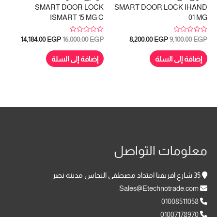
SMART DOOR LOCK
SMART DOOR LOCK IHAND
ISMART 15 MG C
01 MG
تم
تم
السعر
السعر
السعر
السعر
14,184.00
EGP
16,000.00
EGP
8,200.00
EGP
9,100.00
EGP
التقييم
التقييم
الأصلي
الحالي
الأصلي
الحالي
0
0
هو:
هو:
هو:
هو:
من
من
إضافة إلى السلة
إضافة إلى السلة
5
5
4,184.00 EGP.
16,000.00 EGP.
8,200.00 EGP.
9,100.00 EGP.
معلومات التواصل
35 شارع افريقيا امتداد مصطفى النحاس مدينة نصر
Sales@Etechnotrade.com
01008511058
01007178970