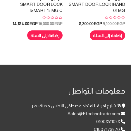
SMART DOOR LOCK
SMART DOOR LOCK IHAND
ISMART 15 MG C
01 MG
تم
تم
السعر
السعر
السعر
السعر
14,184.00
EGP
16,000.00
EGP
8,200.00
EGP
9,100.00
EGP
التقييم
التقييم
الأصلي
الحالي
الأصلي
الحالي
0
0
هو:
هو:
هو:
هو:
من
من
إضافة إلى السلة
إضافة إلى السلة
5
5
184.00 EGP.
16,000.00 EGP.
8,200.00 EGP.
9,100.00 EGP.
معلومات التواصل
35 شارع افريقيا امتداد مصطفى النحاس مدينة نصر
Sales@Etechnotrade.com
01008511058
01007178970