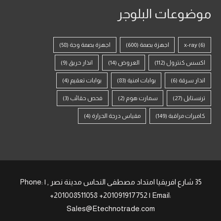
موضوعات البلوجر
(6)
x-ray
اجهزة بصمة
(600)
اجهزة بصمة وجة
(58)
اكسس كنترول
(112)
العروض
(14)
انذار حريق
(9)
انذار سرقة
(6)
بوابات امنية
(83)
بوابات تعقيم
(4)
ترنستايل
(27)
سمارت هوم
(2)
فحص حقائب
(3)
كاميرات مراقبة
(149)
مقياس درجة الحرارة
(4)
35 شارع افريقيا امتداد مصطفى النحاس مدينة نصر , | Phone:
+201008511058 +201091917752 | Email:
Sales@Etechnotrade.com