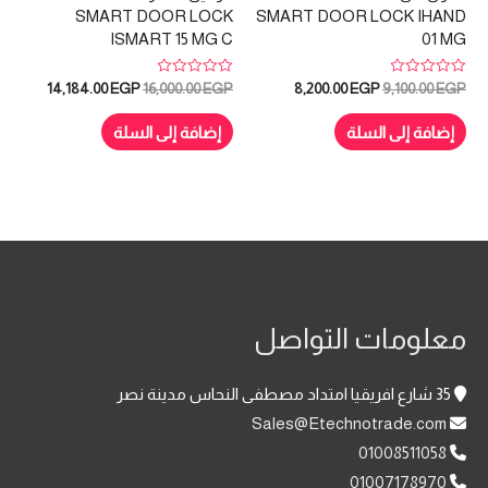
SMART DOOR LOCK
SMART DOOR LOCK IHAND
ISMART 15 MG C
01 MG
تم
تم
السعر
السعر
السعر
السعر
14,184.00
EGP
16,000.00
EGP
8,200.00
EGP
9,100.00
EGP
التقييم
التقييم
الأصلي
الحالي
الأصلي
الحالي
0
0
هو:
هو:
هو:
هو:
من
من
إضافة إلى السلة
إضافة إلى السلة
5
5
184.00 EGP.
16,000.00 EGP.
8,200.00 EGP.
9,100.00 EGP.
معلومات التواصل
35 شارع افريقيا امتداد مصطفى النحاس مدينة نصر
Sales@Etechnotrade.com
01008511058
01007178970