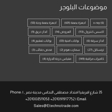
موضوعات البلوجر
(6)
x-ray
اجهزة بصمة
(601)
اجهزة بصمة وجة
(58)
اكسس كنترول
(113)
العروض
(14)
انذار حريق
(9)
انذار سرقة
(6)
بوابات امنية
(83)
بوابات تعقيم
(4)
ترنستايل
(27)
سمارت هوم
(2)
فحص حقائب
(3)
كاميرات مراقبة
(149)
مقياس درجة الحرارة
(4)
35 شارع افريقيا امتداد مصطفى النحاس مدينة نصر , | Phone:
+201008511058 +201091917752 | Email:
Sales@Etechnotrade.com