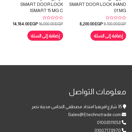
SMART DOOR LOCK
SMART DOOR LOCK IHAND
ISMART 15 MG C
01 MG
تم
تم
السعر
السعر
السعر
السعر
14,184.00
EGP
16,000.00
EGP
8,200.00
EGP
9,100.00
EGP
التقييم
التقييم
الأصلي
الحالي
الأصلي
الحالي
0
0
هو:
هو:
هو:
هو:
من
من
إضافة إلى السلة
إضافة إلى السلة
5
5
184.00 EGP.
16,000.00 EGP.
8,200.00 EGP.
9,100.00 EGP.
معلومات التواصل
35 شارع افريقيا امتداد مصطفى النحاس مدينة نصر
Sales@Etechnotrade.com
01008511058
01007178970