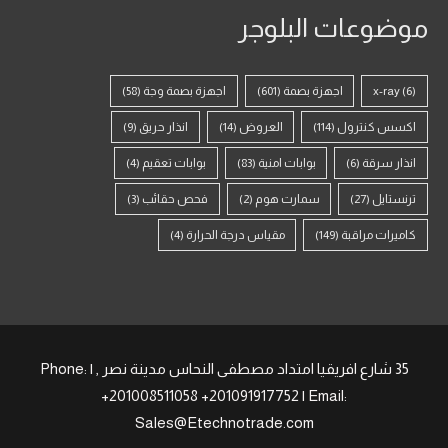
موضوعات البلوجر
(6)
x-ray
اجهزة بصمة
(601)
اجهزة بصمة وجة
(58)
اكسس كنترول
(114)
العروض
(14)
انذار حريق
(9)
انذار سرقة
(6)
بوابات امنية
(83)
بوابات تعقيم
(4)
ترنستايل
(27)
سمارت هوم
(2)
فحص حقائب
(3)
كاميرات مراقبة
(149)
مقياس درجة الحرارة
(4)
35 شارع افريقيا امتداد مصطفى النحاس مدينة نصر , | Phone:
+201008511058 +201091917752 | Email:
Sales@Etechnotrade.com