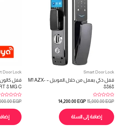
t Door Lock
Smart Door Lock
قفل ذكي يعمل من خلال الموبيل – M1 AZX-
T 8 MG C
8868
تم
تم
السعر
السعر
,000.00
EGP
14,200.00
EGP
15,000.00
EGP
التقييم
التقييم
الأصلي
الحالي
0
0
هو:
هو:
من
من
5
5
إضافة إلى السلة
إضافة
14,200.00 EGP.
15,000.00 EGP.