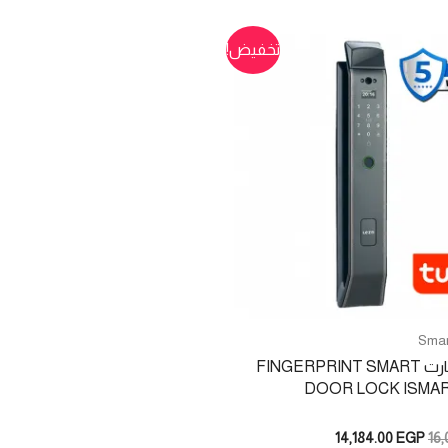
تخفيض!
Smar
كوالين سمارت FINGERPRINT SMART
DOOR LOCK ISMART
السعر
السعر
14,184.00
EGP
16