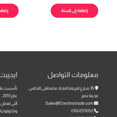
الأصلي
الحالي
0
0
هو:
هو:
من
من
5
5
إضافة إلى السلة
إضافة
8,200.00 EGP.
9,100.00 EGP.
معلومات التواصل
ايجيبت 
35 شارع افريقيا امتداد مصطفى النحاس
تأسست
ش
مدينة نصر
عا
Sales@Etechnotrade.com
التى تعمل 
01008511058
وتكنولوجيا