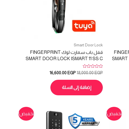
Smart Door Lock
وجة FINGERPRINT
قفل باب سمارت لوك FINGERPRINT
SMART DOOR LOCK ISMART 11 SS C
SMART 
تم
السعر
السعر
16,600.00
EGP
18,000.00
EGP
التقييم
الأصلي
الحالي
0
هو:
هو:
من
5
إضافة إلى السلة
16,600.00 EGP.
18,000.00 EGP.
18,200
تخفيض!
تخفيض!