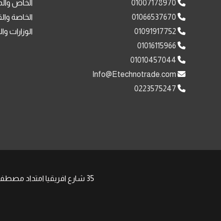
01007178970
الخاص والم
01066537670
الخاصة وال
01091917752
الوزارات وا
01016115966
01010457044
Info@Etechnotrade.com
0223575247
35 شارع افريقيا امتداد مصطفى النحاس مدينة نصر , | Phone: +201008511058 +201091917752 | Email: Sales@Etechnotrade.com