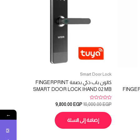
Smart Door Lock
كالون باب ذكي بصمة FINGERPRINT
SMART DOOR LOCK IHAND 02 MB
FINGE
تم
السعر
السعر
9,800.00
EGP
10,000.00
EGP
التقييم
الأصلي
الحالي
0
←
هو:
هو:
من
5
إضافة إلى السلة
9,800.00 EGP.
10,000.00 EGP.
17,500