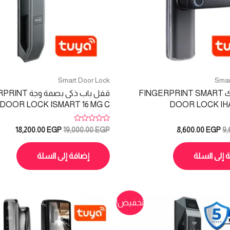
Smart Door Lock
Smar
سمارت لوك FINGERPRINT SMART
قفل باب ذكى بصمة 
DOOR LOCK ISMART 16 MG C
DOOR LOCK IHA
تم
السعر
السعر
السعر
السعر
18,200.00
EGP
19,000.00
EGP
8,600.00
EGP
9,
التقييم
الأصلي
الحالي
الأصلي
الحالي
0
هو:
هو:
هو:
هو:
من
5
 إلى السلة
إضافة إلى السلة
.00 EGP.
19,000.00 EGP.
8,600.00 EGP.
9,600.00 EGP.
تخفيض!