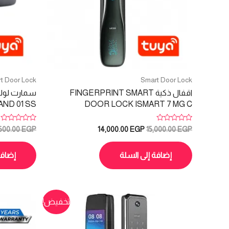
t Door Lock
Smart Door Lock
اقفال ذكية FINGERPRINT SMART
ND 01 SS
DOOR LOCK ISMART 7 MG C
تم
تم
السعر
السعر
600.00
EGP
14,000.00
EGP
15,000.00
EGP
التقييم
التقييم
الأصلي
الحالي
0
0
هو:
هو:
من
من
5
5
إضافة إلى السلة
إضافة
14,000.00 EGP.
15,000.00 EGP.
تخفيض!