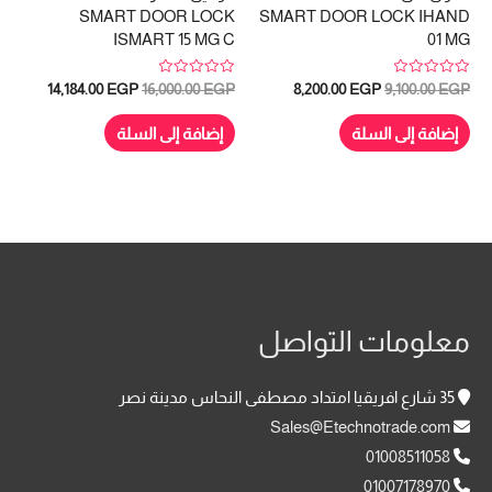
SMART DOOR LOCK
SMART DOOR LOCK IHAND
ISMART 15 MG C
01 MG
تم
تم
السعر
السعر
السعر
السعر
14,184.00
EGP
16,000.00
EGP
8,200.00
EGP
9,100.00
EGP
التقييم
التقييم
الأصلي
الحالي
الأصلي
الحالي
0
0
هو:
هو:
هو:
هو:
من
من
إضافة إلى السلة
إضافة إلى السلة
5
5
4,184.00 EGP.
16,000.00 EGP.
8,200.00 EGP.
9,100.00 EGP.
معلومات التواصل
35 شارع افريقيا امتداد مصطفى النحاس مدينة نصر
Sales@Etechnotrade.com
01008511058
01007178970