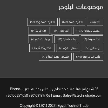
موضوعات البلوجر
(6)
x-ray
اجهزة بصمة
(601)
اجهزة بصمة وجة
(58)
اكسس كنترول
(113)
العروض
(14)
انذار حريق
(9)
انذار سرقة
(6)
بوابات امنية
(83)
بوابات تعقيم
(4)
ترنستايل
(27)
سمارت هوم
(2)
فحص حقائب
(3)
كاميرات مراقبة
(149)
مقياس درجة الحرارة
(4)
35 شارع افريقيا امتداد مصطفى النحاس مدينة نصر , | Phone:
+201008511058 +201091917752 | Email: Sales@Etechnotrade.com
Copyright © [2013-2022] Egypt Techno Trade