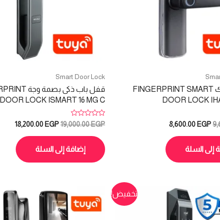
Smart Door Lock
Smar
سمارت لوك FINGERPRINT SMART
قفل باب ذكى بصمة 
DOOR LOCK ISMART 16 MG C
DOOR LOCK IHA
تم
السعر
السعر
السعر
السعر
18,200.00
EGP
19,000.00
EGP
8,600.00
EGP
9,
التقييم
الأصلي
الحالي
الأصلي
الحالي
0
هو:
هو:
هو:
هو:
من
5
 إلى السلة
إضافة إلى السلة
.00 EGP.
19,000.00 EGP.
8,600.00 EGP.
9,600.00 EGP.
تخفيض!