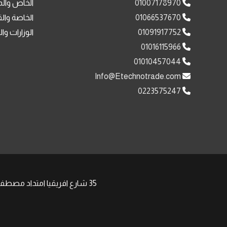
01007178970
الخاص والم
01066537670
الخاصة وال
01091917752
الوزارات وا
01016115966
01010457044
Info@Etechnotrade.com
0223575247
35 شارع افريقيا امتداد مصطفى النحاس مدينة نصر , | Phone: +201008511058 +201091917752 | Email: Sales@Etechnotrade.com