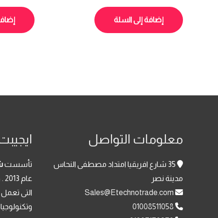
الأصلي
الحالي
0
0
هو:
هو:
من
من
5
5
إضافة إلى السلة
إضافة
8,200.00 EGP.
9,100.00 EGP.
معلومات التواصل
ايجيبت 
35 شارع افريقيا امتداد مصطفى النحاس
تأسست
ش
مدينة نصر
عا
Sales@Etechnotrade.com
التى تعمل 
01008511058
وتكنولوجيا