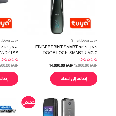
t Door Lock
Smart Door Lock
اقفال ذكية FINGERPRINT SMART
ND 01 SS
DOOR LOCK ISMART 7 MG C
تم
تم
السعر
السعر
600.00
EGP
14,000.00
EGP
15,000.00
EGP
التقييم
التقييم
الأصلي
الحالي
0
0
هو:
هو:
من
من
5
5
إضافة إلى السلة
إضافة
14,000.00 EGP.
15,000.00 EGP.
تخفيض!