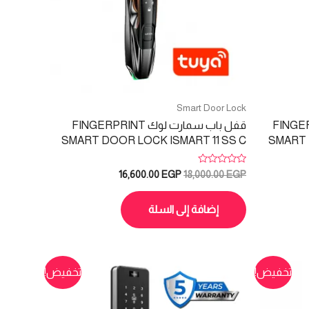
Smart Door Lock
وجة FINGERPRINT
قفل باب سمارت لوك FINGERPRINT
SMART DOOR LOCK ISMART 11 SS C
SMART 
تم
السعر
السعر
16,600.00
EGP
18,000.00
EGP
التقييم
الأصلي
الحالي
0
هو:
هو:
من
5
إضافة إلى السلة
16,600.00 EGP.
18,000.00 EGP.
18,200
تخفيض!
تخفيض!