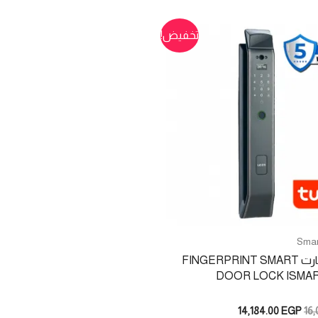
تخفيض!
Smar
كوالين سمارت FINGERPRINT SMART
DOOR LOCK ISMART
السعر
السعر
14,184.00
EGP
16