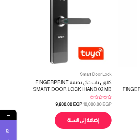
Smart Door Lock
كالون باب ذكي بصمة FINGERPRINT
SMART DOOR LOCK IHAND 02 MB
FINGE
تم
السعر
السعر
9,800.00
EGP
10,000.00
EGP
التقييم
الأصلي
الحالي
0
←
هو:
هو:
من
5
إضافة إلى السلة
9,800.00 EGP.
10,000.00 EGP.
17,500