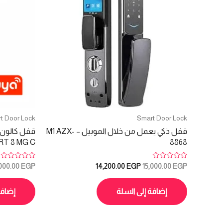
t Door Lock
Smart Door Lock
قفل ذكي يعمل من خلال الموبيل – M1 AZX-
T 8 MG C
8868
تم
تم
السعر
السعر
,000.00
EGP
14,200.00
EGP
15,000.00
EGP
التقييم
التقييم
الأصلي
الحالي
0
0
هو:
هو:
من
من
5
5
إضافة إلى السلة
إضافة
14,200.00 EGP.
15,000.00 EGP.