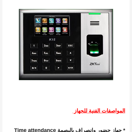
المواصفات الفنية للجهاز
* جهاز حضور وانصراف بالبصمة Time attendance