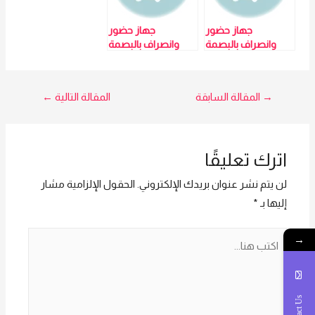
جهاز حضور
جهاز حضور
وانصراف بالبصمة
وانصراف بالبصمة
K15-ZKTECO –
K15-ZKTECO –
مبيعات: مي سيد
مبيعات: مي سيد
01023629342
01023629342
تصفّح
→
المقالة السابقة
المقالة التالية
←
المقالات
اترك تعليقًا
لن يتم نشر عنوان بريدك الإلكتروني.
الحقول الإلزامية مشار
إليها بـ
*
اكتب
→
هنا...
Contact Us