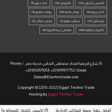
اكسس كنترول
(112)
العروض
(14)
انذار حريق
(9)
انذار سرقة
(6)
بوابات امنية
(83)
بوابات تعقيم
(4)
ترنستايل
(27)
سمارت هوم
(2)
فحص حقائب
(3)
كاميرات مراقبة
(149)
مقياس درجة الحرارة
(4)
35 شارع افريقيا امتداد مصطفى النحاس مدينة نصر , | Phone:
+201008511058 +201091917752 | Email:
Sales@Etechnotrade.com
Copyright © [2013-2022] Egypt Techno Trade
Hosting by
Egypt Techno Trade
فضل جهاز بصمة للمكاتب الإدارية
اكسس كنترول للمصانع وأنظمة ZKTeco في