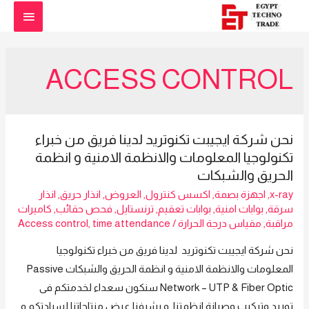
القائمة
الرئيس
ACCESS CONTROL
نحن شركة ايجيبت تكنوتريد لدينا فريق من خبراء
تكنولوجيا المعلومات والانظمة الامنية و انظمة
الحريق والشبكات
x-ray
,
اجهزة بصمة
,
اكسس كنترول
,
العروض
,
انذار حريق
,
انذار
سرقة
,
بوابات امنية
,
بوابات تعقيم
,
ترنستايل
,
فحص حقائب
,
كاميرات
مراقبة
,
مقياس درجة الحرارة
/
time attendance
,
Access control
نحن شركة ايجيبت تكنوتريد لدينا فريق من خبراء تكنولوجيا
المعلومات والانظمة الامنية و انظمة الحريق والشبكات Passive
Network – UTP & Fiber Optic سنكون سعداء لخدمتكم فى
توريد وتركيب وصيانة انظمتنا و يشرفنا عرض منتاجاتنا لسيادتكم و