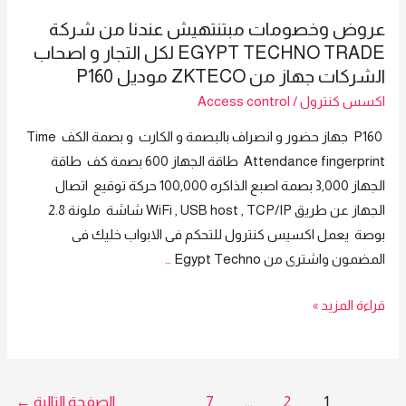
فى
هتشوف
عروض وخصومات مبتنتهيش عندنا من شركة
شركتك
بعد
EGYPT TECHNO TRADE لكل التجار و اصحاب
علشان
كده
الشركات جهاز من ZKTECO موديل P160
تطمن
مين
اكسس كنترول
/
Access control
مين
موجود
موجود
P160 جهاز حضور و انصراف بالبصمة و الكارت و بصمة الكف Time
ولا
و
Attendance fingerprint طاقة الجهاز 600 بصمة كف طاقة
مع
مين
الجهاز 3,000 بصمة اصبع الذاكره 100,000 حركة توقيع اتصال
جهاز
لا
الجهاز عن طريق WiFi , USB host , TCP/IP شاشة ملونة 2.8
البصمة
احنا
بوصة يعمل اكسيس كنترول للتحكم فى الابواب خليك فى
IN01
بنقولك
المضمون واشترى من Egypt Techno
…
هاااااااا
اطمن
؟!
عروض
قراءة المزيد »
مع
قولت
وخصومات
شركة
ايه
مبتنتهيش
Egypt
عندنا
Techno
تعدد
1
2
…
7
الصفحة التالية
←
من
Trade