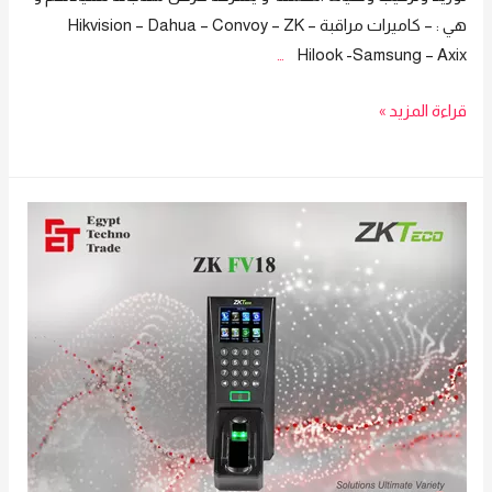
هي : – كاميرات مراقبة Hikvision – Dahua – Convoy – ZK –
…
Hilook -Samsung – Axix
نحن
قراءة المزيد »
شركة
ايجيبت
تكنوتريد
لدينا
فريق
من
خبراء
تكنولوجيا
المعلومات
والانظمة
الامنية
و