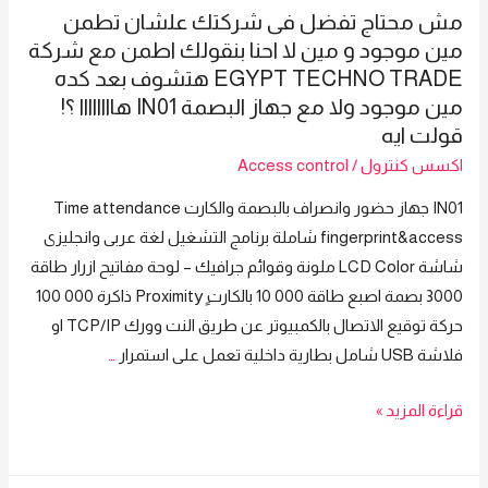
فى
Trade
مش محتاج تفضل فى شركتك علشان تطمن
شركتك
جهاز
مين موجود و مين لا احنا بنقولك اطمن مع شركة
علشان
من
EGYPT TECHNO TRADE هتشوف بعد كده
تطمن
ZKTeco
مين موجود ولا مع جهاز البصمة IN01 هاااااااا ؟!
مين
موديل
قولت ايه
موجود
TF1700
اكسس كنترول
/
Access control
و
IN01 جهاز حضور وانصراف بالبصمة والكارت Time attendance
مين
fingerprint&access شاملة برنامج التشغيل لغة عربى وانجليزى
لا
شاشة LCD Color ملونة وقوائم جرافيك – لوحة مفاتيح ازرار طاقة
احنا
3000 بصمة اصبع طاقة 000 10 بالكارت Proximityٍ ذاكرة 000 100
بنقولك
حركة توقيع الاتصال بالكمبيوتر عن طريق النت وورك TCP/IP او
اطمن
فلاشة USB شامل بطارية داخلية تعمل على استمرار
…
مع
شركة
مش
قراءة المزيد »
Egypt
محتاج
Techno
تفضل
Trade