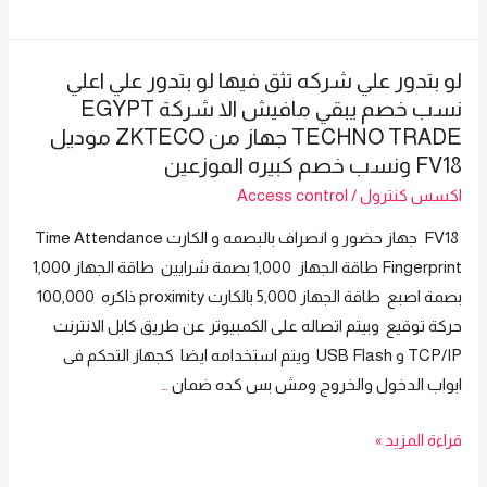
بتدور
Techno
علي
Trade
شركه
جهاز
لو بتدور علي شركه تثق فيها لو بتدور علي اعلي
تثق
من
نسب خصم يبقي مافيش الا شركة EGYPT
فيها
ZKTeco
TECHNO TRADE جهاز من ZKTECO موديل
لو
موديل
FV18 ونسب خصم كبيره الموزعين
بتدور
FV18
اكسس كنترول
/
Access control
علي
اعلي
FV18 جهاز حضور و انصراف بالبصمه و الكارت Time Attendance
نسب
Fingerprint طاقة الجهاز 1,000 بصمة شرايين طاقة الجهاز 1,000
خصم
بصمة اصبع طاقة الجهاز 5,000 بالكارت proximity ذاكره 100,000
يبقي
حركة توقيع وبيتم اتصاله على الكمبيوتر عن طريق كابل الانترنت
مافيش
TCP/IP و USB Flash ويتم استخدامه ايضا كجهاز التحكم فى
الا
ابواب الدخول والخروج ومش بس كده ضمان
…
شركة
لو
قراءة المزيد »
Egypt
بتدور
Techno