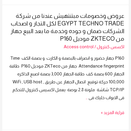
علي
Trade
شركه
جهاز
عروض وخصومات مبتنتهيش عندنا من شركة
تثق
من
EGYPT TECHNO TRADE لكل التجار و اصحاب
فيها
ZKTeco
الشركات ضمان و جوده وخدمة ما بعد البيع جهاز
لو
موديل
من ZKTECO موديل P160
بتدور
FV18
اكسس كنترول
/
Access control
علي
اعلي
P160 جهاز حضور و انصراف بالبصمة و الكارت و بصمة الكف Time
نسب
Attendance fingerprint جهاز من ZKTeco موديل P160 طاقة
خصم
الجهاز 600 بصمة كف طاقة الجهاز 3,000 بصمة اصبع الذاكره
يبقي
100,000 حركة توقيع اتصال الجهاز عن طريق WiFi , USB host ,
مافيش
TCP/IP شاشة ملونة 2.8 بوصة يعمل اكسيس كنترول للتحكم
الا
فى الابواب خليك فى
…
شركة
عروض
قراءة المزيد »
Egypt
وخصومات
Techno
مبتنتهيش
Trade