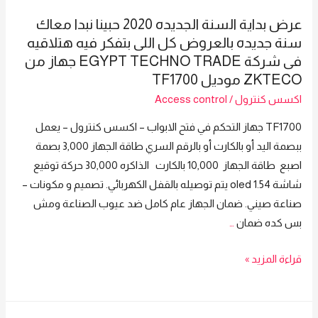
عندنا
جهاز
عرض بداية السنة الجديده 2020 حبينا نبدا معاك
من
من
سنة جديده بالعروض كل اللى بتفكر فيه هتلاقيه
شركة
ZKTeco
فى شركة EGYPT TECHNO TRADE جهاز من
Egypt
موديل
ZKTECO موديل TF1700
Techno
FV18
اكسس كنترول
/
Access control
Trade
ونسب
لكل
TF1700 جهاز التحكم في فتح الابواب – اكسس كنترول – يعمل
خصم
التجار
ببصمة اليد أو بالكارت أو بالرقم السري طاقة الجهاز 3,000 بصمة
كبيره
و
اصبع طاقة الجهاز 10,000 بالكارت الذاكره 30,000 حركة توقيع
الموزعين
اصحاب
شاشة oled 1.54 يتم توصيله بالقفل الكهربائي. تصميم و مكونات –
الشركات
صناعة صيني. ضمان الجهاز عام كامل ضد عيوب الصناعة ومش
ضمان
بس كده ضمان
…
و
عرض
قراءة المزيد »
جوده
بداية
وخدمة
السنة
ما
الجديده