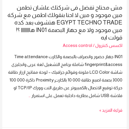
فى
هتشوف
مش محتاج تفضل فى شركتك علشان تطمن
شركتك
بعد
مين موجود و مين لا احنا بنقولك اطمن مع شركة
علشان
كده
EGYPT TECHNO TRADE هتشوف بعد كده
تطمن
مين
مين موجود ولا مع جهاز البصمة IN01 هاااااااا ؟!
مين
موجود
قولت ايه
موجود
ولا
اكسس كنترول
/
Access control
و
مع
IN01 جهاز حضور وانصراف بالبصمة والكارت Time attendance
مين
جهاز
fingerprint&access شاملة برنامج التشغيل لغة عربى وانجليزى
لا
البصمة
شاشة LCD Color ملونة وقوائم جرافيك – لوحة مفاتيح ازرار طاقة
احنا
IN01
3000 بصمة اصبع طاقة 000 10 بالكارت Proximityٍ ذاكرة 000 100
بنقولك
هاااااااا
حركة توقيع الاتصال بالكمبيوتر عن طريق النت وورك TCP/IP او
اطمن
؟!
فلاشة USB شامل بطارية داخلية تعمل على استمرار
…
مع
قولت
شركة
ايه
مش
قراءة المزيد »
Egypt
محتاج
Techno
تفضل
Trade