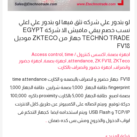
انظمة
الحريق
والشبكات
لو بتدور علي شركه تثق فيها لو بتدور علي اعلي
نسب خصم يبقي مافيش الا شركة EGYPT
TECHNO TRADE جهاز من ZKTECO موديل
FV18
اجهزة بصمة
,
اكسس كنترول
/
time
,
Access control
ZKTeco
,
ZK FV18
,
attendance
,
اجهزة بصمة
,
اجهزة جضور
وانصراف
,
اجهزة حضور وانصراف بالكارت
FV18 جهاز حضور و انصراف بالبصمه و الكارت time attendance
fingerprint طاقة الجهاز 1,000 بصمة شرايين طاقة الجهاز 1,000
بصمة اصبع طاقة الجهاز 5,000 بالكارت proximity ذاكره 100,000
حركة توقيع وبيتم اتصاله على الكمبيوتر عن طريق كابل الانترنت
TCP/IP و USB Flash ويتم استخدامه ايضا كجهاز التحكم فى
ابواب الدخول والخروج ومش بس كده ضمان
…
لو
قراءة المزيد »