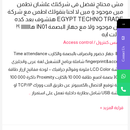
بعد
مش محتاج تفضل فى شركتك علشان تطمن
2020
البيع
مين موجود و مين لا احنا بنقولك اطمن مع شركة
حبينا
جهاز
EGYPT TECHNO TRADE هتشوف بعد كده
نبدا
→
من
مين موجود ولا مع جهاز البصمة IN01 هاااااااا ؟!
معاك
ZKTeco
قولت ايه
سنة
موديل
اكسس كنترول
/
Access control
جديده
P160
Contact Us
IN01 جهاز حضور وانصراف بالبصمة والكارت Time attendance
بالعروض
fingerprint&access شاملة برنامج التشغيل لغة عربى وانجليزى
كل
شاشة LCD Color ملونة وقوائم جرافيك – لوحة مفاتيح ازرار طاقة
اللى
3000 بصمة اصبع طاقة 000 10 بالكارت Proximity ذاكرة 000 100
بتفكر
حركة توقيع الاتصال بالكمبيوتر عن طريق النت وورك TCP/IP او
فيه
فلاشة USB شامل بطارية داخلية تعمل على استمرار
…
هتلاقيه
فى
مش
قراءة المزيد »
شركة
محتاج
Egypt
تفضل
Techno