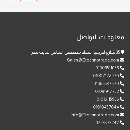
صفحات
شركة
هتشوف
Egypt
بعد
المقالات
Techno
كده
Trade
مين
معلومات التواصل
لكل
موجود
التجار
ولا
35 شارع افريقيا امتداد مصطفى النحاس مدينة نصر
و
مع
Sales@Etechnotrade.com
اصحاب
جهاز
01008511058
الشركات
البصمة
01007178970
جهاز
IN01
01066537670
من
هاااااااا
01091917752
ZKTeco
؟!
01016115966
موديل
قولت
01010457044
P160
ايه
Info@Etechnotrade.com
0223575247