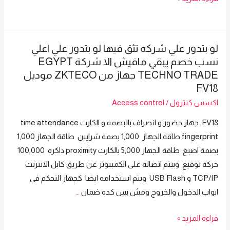
بتدور
علي
شركه
لو بتدور علي شركه تثق فيها لو بتدور علي اعلي
تثق
نسب خصم يبقي مافيش الا شركة EGYPT
فيها
TECHNO TRADE جهاز من ZKTECO موديل
لو
FV18
بتدور
اكسس كنترول
/
Access control
علي
اعلي
FV18 جهاز حضور و انصراف بالبصمه و الكارت time attendance
نسب
fingerprint طاقة الجهاز 1,000 بصمة شرايين طاقة الجهاز 1,000
خصم
بصمة اصبع طاقة الجهاز 5,000 بالكارت proximity ذاكره 100,000
يبقي
حركة توقيع وبيتم اتصاله على الكمبيوتر عن طريق كابل الانترنت
مافيش
TCP/IP و USB Flash ويتم استخدامه ايضا كجهاز التحكم فى
الا
ابواب الدخول والخروج ومش بس كده ضمان
…
شركة
لو
قراءة المزيد »
Egypt