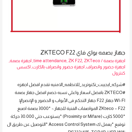
جهاز بصمه بواي فاي ZKTECO F22
اجهزة بصمة
/
ZKTeco
,
ZK F22
,
time attendance
,
اجهزة بصمة
,
اجهزة جضور وانصراف
,
اجهزة حضور وانصراف بالكارت
,
اكسس
كنترول
#شركه_ايجيبت_تكنوتريد_للانظمه_الامنيه تقدم افضل اجهزه
#ZKTECO بافضل اسعار واعلي نسبه خصم افضل جهاز بصمة
WI-FI جهاز F22 جهاز التحكم فى الأبواب و الحضور و الإنصرالإ
ZKteco – F22 المواصفات الفنية للجهاز:- *3000 بصمة اصبع
*5000 كارت (Proximity or Mifare) *يستوعب حتي 30.000 حركة
توقيع *يعمل ك Access Control System *التوصيل عن طريق ال