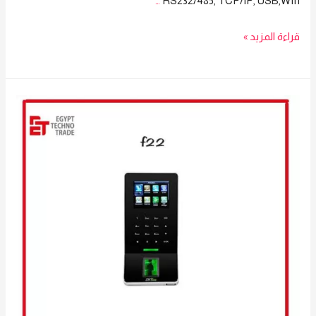
…
RS232/485, TCP/IP, USB,WIfi
جهاز
قراءة المزيد »
بصمه
بواي
فاي
ZKTeco
F22