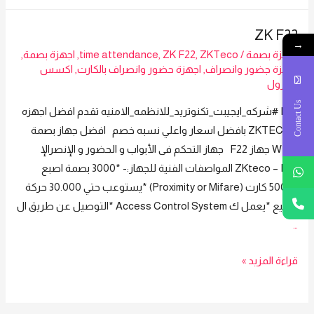
واي
فاي
ZK F22
ZKTECO
→
اجهزة بصمة
/
ZKTeco
,
ZK F22
,
time attendance
,
اجهزة بصمة
,
F22
اجهزة جضور وانصراف
,
اجهزة حضور وانصراف بالكارت
,
اكسس
كنترول
Contact Us
F22 #شركه_ايجيبت_تكنوتريد_للانظمه_الامنيه تقدم افضل اجهزه
#ZKTECO بافضل اسعار واعلي نسبه خصم افضل جهاز بصمة
WI-FI جهاز F22 جهاز التحكم فى الأبواب و الحضور و الإنصرالإ
ZKteco – F22 المواصفات الفنية للجهاز:- *3000 بصمة اصبع
*5000 كارت (Proximity or Mifare) *يستوعب حتي 30.000 حركة
توقيع *يعمل ك Access Control System *التوصيل عن طريق ال
…
ZK
قراءة المزيد »
F22