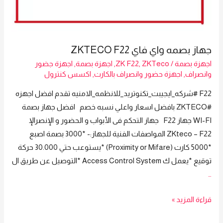
جهاز بصمه واي فاي ZKTECO F22
اجهزة بصمة
/
ZKTeco
,
ZK F22
,
اجهزة بصمة
,
اجهزة جضور
وانصراف
,
اجهزة حضور وانصراف بالكارت
,
اكسس كنترول
F22 #شركه_ايجيبت_تكنوتريد_للانظمه_الامنيه تقدم افضل اجهزه
#ZKTECO بافضل اسعار واعلي نسبه خصم افضل جهاز بصمة
WI-FI جهاز F22 جهاز التحكم فى الأبواب و الحضور و الإنصرالإ
ZKteco – F22 المواصفات الفنية للجهاز:- *3000 بصمة اصبع
*5000 كارت (Proximity or Mifare) *يستوعب حتي 30.000 حركة
توقيع *يعمل ك Access Control System *التوصيل عن طريق ال
…
جهاز
قراءة المزيد »
بصمه