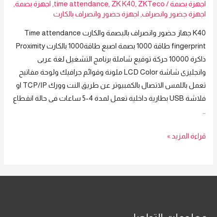
اجهزة بصمة
/
ZKTeco
,
ZK K40
,
time attendance
,
اجهزة بصمة
,
اجهزة جضور وانصراف
,
اجهزة حضور وانصراف بالكارت
K40 جهاز حضور وانصراف بالبصمة والكارت Time attendance
fingerprint طاقة 1000 بصمة اصبع طاقة1000 بالكارت Proximity
ذاكرة 10000 حركة توقيع شاملة برنامج التشغيل لغة عربى
وانجليزى شاشة LCD Color ملونة وقوائم جرافيك ولوحة مفاتيح
تعمل باللمس الاتصال بالكمبيوتر عن طريق النت وورك TCP/IP او
فلاشة USB بطارية داخلية تعمل لمدة 4-5 ساعات فى حالة انقطاع
…
k40
قراءة المزيد »