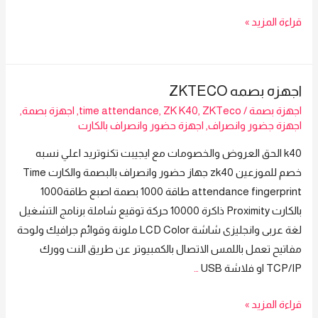
اجهزه
قراءة المزيد »
بصمه
حضور
وانصراف
اجهزه بصمه ZKTECO
|
اجهزة بصمة
/
ZKTeco
,
ZK K40
,
time attendance
,
اجهزة بصمة
,
K40
اجهزة جضور وانصراف
,
اجهزة حضور وانصراف بالكارت
|
k40 الحق العروض والخصومات مع ايجيبت تكنوتريد اعلي نسبه
ZKTECO
خصم للموزعين zk40 جهاز حضور وانصراف بالبصمة والكارت Time
attendance fingerprint طاقة 1000 بصمة اصبع طاقة1000
بالكارت Proximity ذاكرة 10000 حركة توقيع شاملة برنامج التشغيل
لغة عربى وانجليزى شاشة LCD Color ملونة وقوائم جرافيك ولوحة
مفاتيح تعمل باللمس الاتصال بالكمبيوتر عن طريق النت وورك
TCP/IP او فلاشة USB
…
اجهزه
قراءة المزيد »