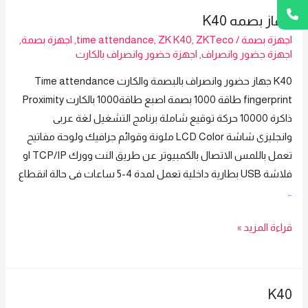
وانصراف
على
جهاز بصمه K40
بالبصمة
سلامتك
اجهزة بصمة
/
ZKTeco
,
ZK K40
,
time attendance
,
اجهزة بصمة
,
والكارت
جهاز
اجهزة جضور وانصراف
,
اجهزة حضور وانصراف بالكارت
ZKTeco
من
K40 جهاز حضور وانصراف بالبصمة والكارت Time attendance
K40
ZKTeco
fingerprint طاقة 1000 بصمة اصبع طاقة1000 بالكارت Proximity
موديل
ذاكرة 10000 حركة توقيع شاملة برنامج التشغيل لغة عربى
K40
وانجليزى شاشة LCD Color ملونة وقوائم جرافيك ولوحة مفاتيح
تعمل باللمس الاتصال بالكمبيوتر عن طريق النت وورك TCP/IP او
فلاشة USB بطارية داخلية تعمل لمدة 4-5 ساعات فى حالة انقطاع
…
جهاز
قراءة المزيد »
بصمه
k40
K40