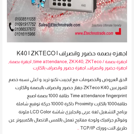
اجهزه بصمه حضور وانصراف | K40 | ZKTECO
اجهزة بصمة
/
ZKTeco
,
ZK K40
,
time attendance
,
اجهزة بصمة
,
اجهزة جضور وانصراف
,
اجهزة حضور وانصراف بالكارت
الحق العروض والخصومات مع ايجيبت تكنو تريد و اعلي نسبه خصم
للموزعين ZKTeco K40 جهاز حضور وانصراف بالبصمة والكارت
Time attendance fingerprint طاقة 1000 بصمة اصبع
طاقة1000 بالكارت Proximity ذاكرة 10000 حركة توقيع شاملة
برنامج التشغيل لغة عربى وانجليزى شاشة LCD Color ملونة
وقوائم جرافيك ولوحة مفاتيح تعمل باللمس الاتصال بالكمبيوتر عن
طريق النت وورك TCP/IP
…