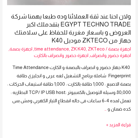
ولان احنا عند ثقة العملائنا وده طبعا يهمنا شركة
EGYPT TECHNO TRADE بتقدملك اكبر
العروض و باسعار مغرية للحفاظ على سلامتك
جهاز من ZKTECO موديل K40
اجهزة بصمة
/
ZKTeco
,
ZK K40
,
time attendance
,
اجهزة بصمة
,
اجهزة جضور وانصراف
,
اجهزة حضور وانصراف بالكارت
K40 جهاز حضور و انصراف بالبصمة و الكارت Time Attendance
Fingerprint شاملة برنامج التشغيل لغه عربى و انجليزى طاقة
بصمة الاصبع : 1,000 طاقة بالكارت : 1,000 طاقة استيعاب الحركات :
80,000 وسيله التوصيل بالكمبيوتر :TCP/ IP USB host البطاريه :
تعمل لمده 4-6 ساعات فى حاله انقطاع التيار الكهربي ومش بس
كده ضمان و
…
ولان
قراءة المزيد »
احنا