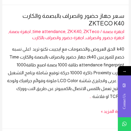
عند
ثقة
سعر جهاز حضور وانصراف بالبصمة والكارت
العملائنا
ZKTECO K40
وده
اجهزة بصمة
/
ZKTeco
,
ZK K40
,
time attendance
,
اجهزة بصمة
,
طبعا
اجهزة جضور وانصراف
,
اجهزة حضور وانصراف بالكارت
يهمنا
k40 الحق العروض والخصومات مع ايجيبت تكنو تريد اعلي نسبه
شركة
خصم للموزعين zk40 جهاز حضور وانصراف بالبصمة والكارت Time
Egypt
attendance fingerprint طاقة 1000 بصمة اصبع طاقة1000
Techno
→
بالكارت Proximity ذاكرة 10000 حركة توقيع شاملة برنامج التشغيل
Trade
لغة عربى وانجليزى شاشة LCD Color ملونة وقوائم جرافيك ولوحة
بتقدملك
مفاتيح تعمل باللمس الاتصال بالكمبيوتر عن طريق النت وورك
اكبر
Contact Us
TCP/IP او فلاشة
…
العروض
و
سعر
قراءة المزيد »
باسعار
جهاز
مغرية
حضور
للحفاظ