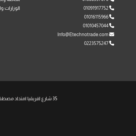
01091917752
الوزارات وا
01016115966
01010457044
Info@Etechnotrade.com
0223575247
35 شارع افريقيا امتداد مصطفى النحاس مدينة نصر , | Phone: +201008511058 +201091917752 | Email: Sales@Etechnotrade.com