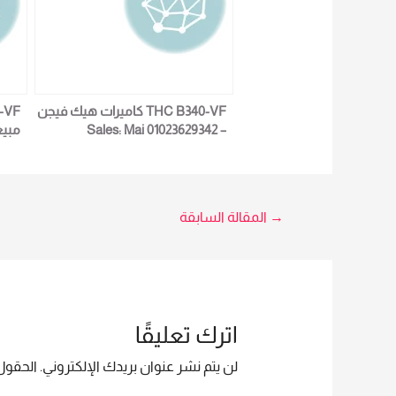
THC B340-VF كاميرات هيك فيجن
– Sales: Mai 01023629342
مبيعات
تصفّح
→
المقالة السابقة
المقالات
اترك تعليقًا
لن يتم نشر عنوان بريدك الإلكتروني.
الحقول 