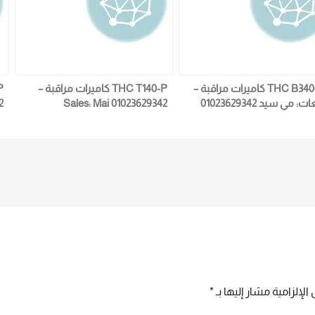
THC B340-VF كاميرات مراقبة –
THC T140-P كاميرات مراقبة –
: مي سيد 01023629342
Sales: Mai 01023629342
2
الإلزامية مشار إليها بـ
*