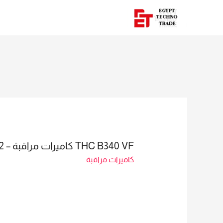
THC B340 VF كاميرات مراقبة – SALES: MAI SAYED 01023629342
كاميرات مراقبة