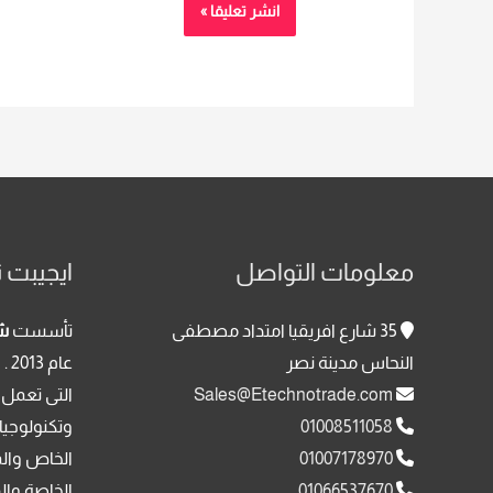
معلومات التواصل
ايجيبت ت
35 شارع افريقيا امتداد مصطفى
تأسست
شر
النحاس مدينة نصر
عا
Sales@Etechnotrade.com
التى تعمل 
01008511058
وتكنولوجيا
01007178970
الخاص وال
01066537670
الخاصة وال