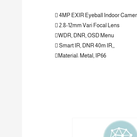
 4MP EXIR Eyeball Indoor Came
 2.8-12mm Vari Focal Lens
WDR, DNR, OSD Menu
 Smart IR, DNR 40m IR,,
Material: Metal, IP66