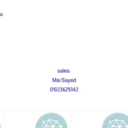
ra
sales:
Mai Sayed
01023629342