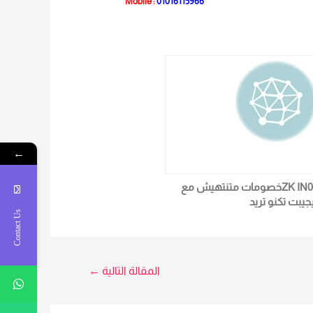
Mobile :
010161159
66
←
ZK IN01خصومات متنتهيش مع
يجيبت تكنو تريد
Contact Us
المقالة التالية
←