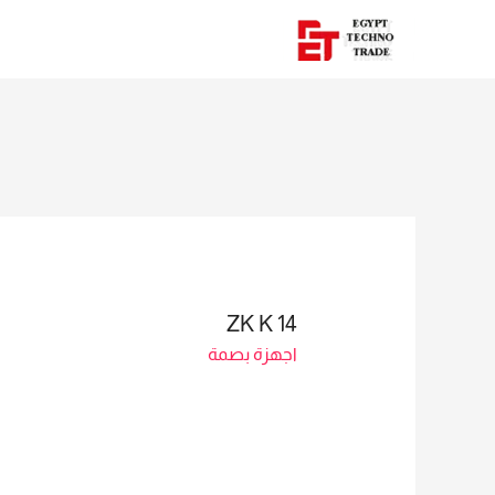
ZK K 14
اجهزة بصمة