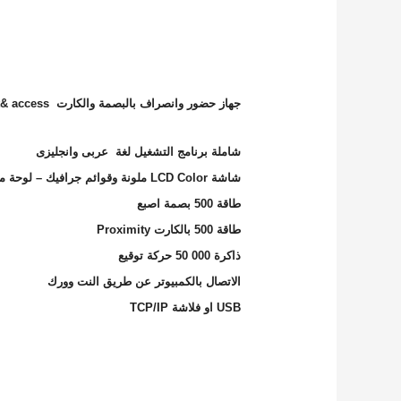
جهاز حضور وانصراف بالبصمة والكارت
t& access
شاملة برنامج التشغيل لغة عربى وانجليزى
شاشة
LCD Color
ملونة وقوائم جرافيك – لوحة مفا
طاقة
500
بصمة اصبع
طاقة
500
بالكارت
Proximity
ذاكرة 000
50
حركة توقيع
الاتصال بالكمبيوتر عن طريق النت وورك
USB
او فلاشة
TCP/IP