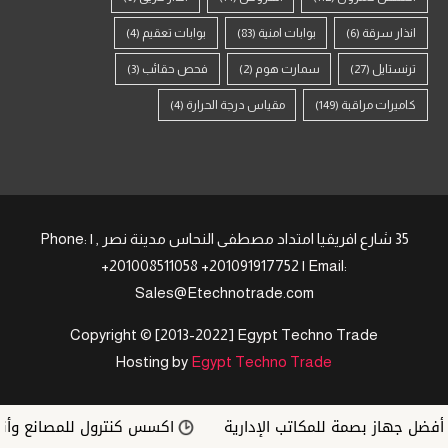
انذار سرقة
(6)
بوابات امنية
(83)
بوابات تعقيم
(4)
ترنستايل
(27)
سمارت هوم
(2)
فحص حقائب
(3)
كاميرات مراقبة
(149)
مقياس درجة الحرارة
(4)
35 شارع افريقيا امتداد مصطفى النحاس مدينة نصر , | Phone:
+201008511058 +201091917752 | Email:
Sales@Etechnotrade.com
Copyright © [2013-2022] Egypt Techno Trade
Hosting by
Egypt Techno Trade
فضل جهاز بصمة للمكاتب الإدارية
اكسس كنترول للمصانع وأنظمة ZKTeco في