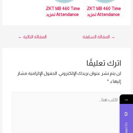
ZKT MB 460 Time
ZKT MB 460 Time
Attendance لمزيد
Attendance لمزيد
من التفاصيل و
من التفاصيل و
المعلومات برجاء
المعلومات برجاء
الاتصال علي E
الاتصال علي E
تصفّح
→
المقالة السابقة
المقالة التالية
←
techno Trade
techno Trade
المبيعات : امل
المبيعات : امل
المقالات
01016115966
01016115966
اترك تعليقًا
لن يتم نشر عنوان بريدك الإلكتروني.
الحقول الإلزامية مشار
إليها بـ
*
اكتب
→
هنا...
Contact Us