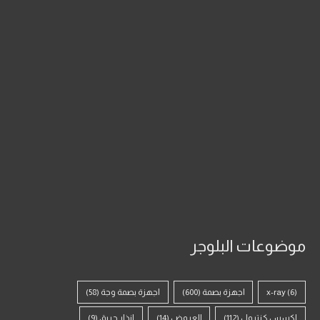
موضوعات البلوجر
(6)
x-ray
اجهزة بصمة
(600)
اجهزة بصمة وجة
(58)
اكسس كنترول
(112)
العروض
(14)
انذار حريق
(9)