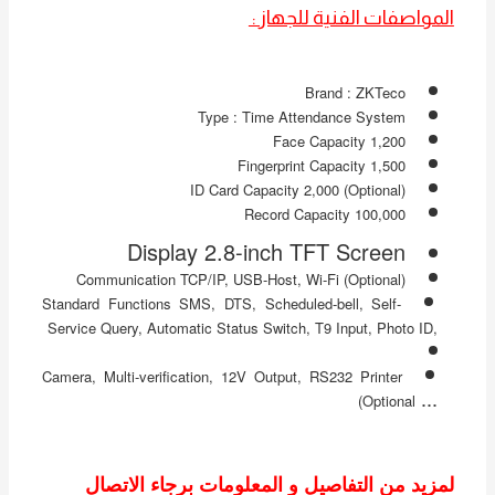
المواصفات الفنية للجهاز :
Brand ‎:‎ ZKTeco
Type ‎:‎ Time Attendance System
Face Capacity 1‎,‎200
Fingerprint Capacity 1‎,‎500
ID Card Capacity 2‎,‎000 ‎(‎Optional‎)‎
Record Capacity 100‎,‎000
Display 2.8‎-inch TFT Screen
Communication TCP/IP‎,‎ USB‎-Host‎,‎ Wi‎-Fi ‎(‎Optional‎)‎
Standard Functions SMS‎,‎ DTS‎,‎ Scheduled‎-bell‎,‎ Self‎-
Service Query‎,‎ Automatic Status Switch‎,‎ T9 Input‎,‎ Photo ID‎,‎
Camera‎,‎ Multi‎-verification‎,‎ 12V Output‎,‎ RS232 Printer
‎.‎‎.‎‎.‎
‎(‎Optional
لمزيد من التفاصيل و المعلومات برجاء الاتصال