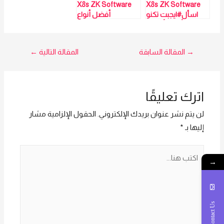
X8s ZK Software
X8s ZK Software
اسأل#ايجبت تكنو
أفضل أنواع
تراد وأمن وأطمن
الاكسس كنترول –
هتلاقى عندنا أفضل
مبيعات مي سيد
أنواع الاكسس
01023629342
تصفّح
→
المقالة السابقة
المقالة التالية
←
كنترول – مبيعات
مي سيد
المقالات
01023629342
اترك تعليقًا
لن يتم نشر عنوان بريدك الإلكتروني.
الحقول الإلزامية مشار
إليها بـ
*
اكتب
→
هنا...
Contact Us