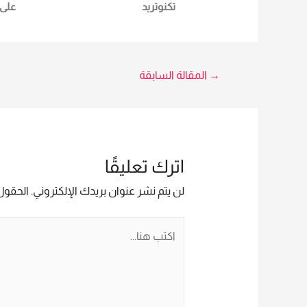
تكنوتريد
على 
اجهز
شركة
التف
تصفّح
→
المقالة السابقة
5966
المقالات
اترك تعليقًا
لن يتم نشر عنوان بريدك الإلكتروني.
الحقول 
اكتب
هنا...