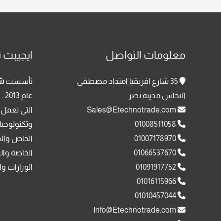
معلومات التواصل
ايجيبت ت
35 شارع افريقيا امتداد مصطفى
تأسست
شر
النحاس مدينة نصر
عا
Sales@Etechnotrade.com
التى تعمل 
01008511058
وتكنولوجيا
01007178970
الخاص وال
01066537670
الخاصة وال
01091917752
الوزارات وا
01016115966
01010457044
Info@Etechnotrade.com