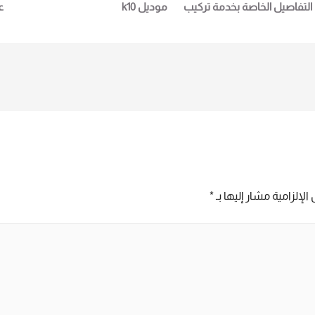
التفاصيل الخاصة بخدمة تركيب
موديل k10
ع
ة اكسس كنترولالتي نقدمها في
 ايجيبت تكنو تريد لمزيد من
ا
اصيل و المعلومات برجاء الاتصال
علي E techno Trade المبيعات :امل
6
0101611
الإلزامية مشار إليها بـ
*