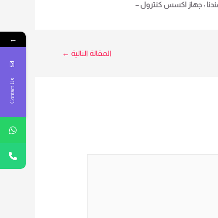
ندنا : جهاز اكسس كنترول –
ZKTeco-SKW-V2 : لمزيد من
لتفاصيل و المعلومات برجاء الاتصال
علي E techno Trade المبيعات :امل
←
0101611596
المقالة التالية
←
Contact Us