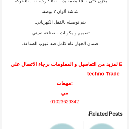
يخزن حتى ١٥٠٠ بصمة يد، ٥٠٠٠ كارت، ٥٠,٠٠٠ حركة.
شاشة ألوان ٢ بوصة.
يتم توصيله بالقفل الكهربائي.
تصميم و مكونات – صناعة صيني.
ضمان الجهاز عام كامل ضد عيوب الصناعة.
لمزيد من التفاصيل و المعلومات برجاء الاتصال علي E
techno Trade
مبيعات:
مي
01023629342
Related Posts: