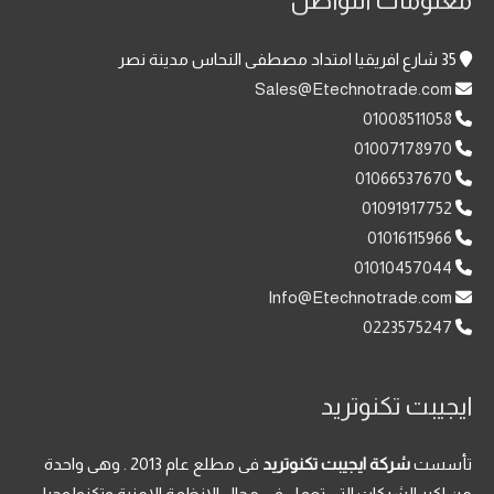
معلومات التواصل
35 شارع افريقيا امتداد مصطفى النحاس مدينة نصر
Sales@Etechnotrade.com
01008511058
01007178970
01066537670
01091917752
01016115966
01010457044
Info@Etechnotrade.com
0223575247
ايجيبت تكنوتريد
تأسست
شركة ايجيبت تكنوتريد
فى مطلع عام 2013 . وهى واحدة
من اكبر الشركات التى تعمل فى مجال الانظمة الامنية وتكنولوجيا