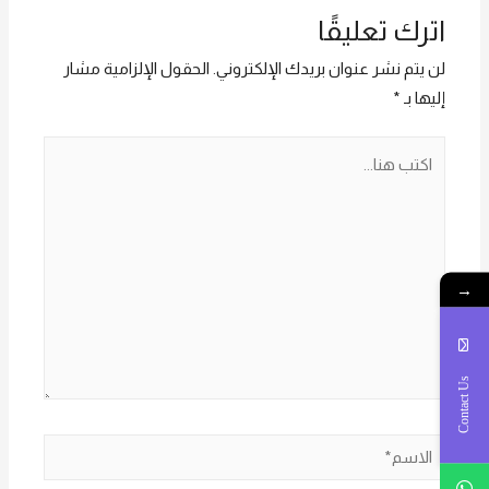
الاتصال علي E
اترك تعليقًا
techno Trade
المبيعات :امل
لن يتم نشر عنوان بريدك الإلكتروني.
الحقول الإلزامية مشار
01016115966
إليها بـ
*
اكتب
هنا...
→
Contact Us
الاسم*