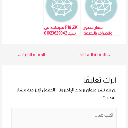
جهاز حضور
F18 ZK مبيعات: مي
وانصراف بالبصمة
سيد 01023629342
والكارت F18 ZK –
مبيعات: مي سيد
01023629342
تصفّح
→
المقالة السابقة
المقالة التالية
←
المقالات
اترك تعليقًا
لن يتم نشر عنوان بريدك الإلكتروني.
الحقول الإلزامية مشار
إليها بـ
*
اكتب
هنا...