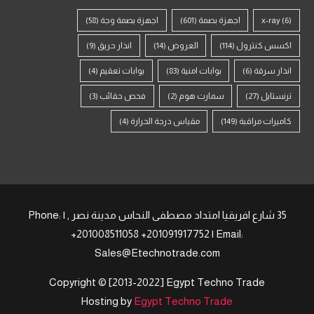
(6)
x-ray
اجهزة بصمة
(601)
اجهزة بصمة وجة
(58)
اكسس كنترول
(114)
العروض
(14)
انذار حريق
(9)
انذار سرقة
(6)
بوابات امنية
(83)
بوابات تعقيم
(4)
ترنستايل
(27)
سمارت هوم
(2)
فحص حقائب
(3)
كاميرات مراقبة
(149)
مقياس درجة الحرارة
(4)
35 شارع افريقيا امتداد مصطفى النحاس مدينة نصر , | Phone:
+201008511058 +201091917752 | Email:
Sales@Etechnotrade.com
Copyright © [2013-2022] Egypt Techno Trade
Hosting by
Egypt Techno Trade