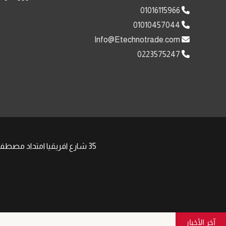
01016115966
01010457044
Info@Etechnotrade.com
0223575247
35 شارع افريقيا امتداد مصطفى النحاس مدينة نصر , | Phone: +201008511058 +201091917752 | Email: Sales@Etechnotrade.com
آخر الأخبار