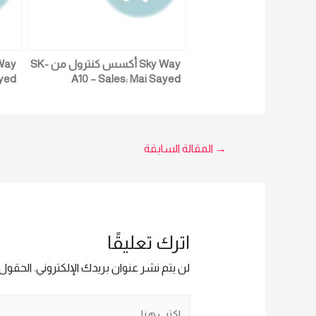
Sky Way أكسس كنترول من SK-
ayed
A10 – Sales: Mai Sayed
342
01023629342
تصفّح
→
المقالة السابقة
المقالات
اترك تعليقًا
لن يتم نشر عنوان بريدك الإلكتروني.
الحقول ا
اكتب