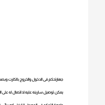
جهازتحكم فى الدخول والخروج بالكارت وبصمة ال
يمكن توصيل سارينه عليه.لا اتصال له على ا