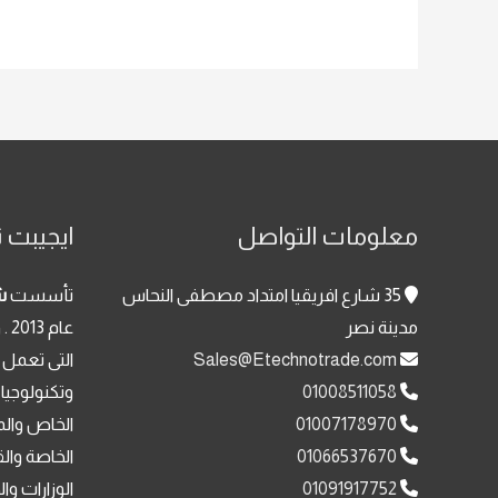
معلومات التواصل
ايجيبت ت
35 شارع افريقيا امتداد مصطفى النحاس
تأسست
ش
مدينة نصر
عا
Sales@Etechnotrade.com
التى تعمل 
01008511058
وتكنولوجيا
01007178970
الخاص والم
01066537670
الخاصة وال
01091917752
الوزارات وا