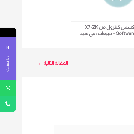
أكسس كنترول من X7-ZK
←
Software – مبيعات : مي سيد
0102362934
Contact Us
المقالة التالية
←