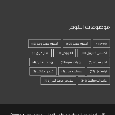
موضوعات البلوجر
(6)
x-ray
اجهزة بصمة
(601)
اجهزة بصمة وجة
(58)
اكسس كنترول
(113)
العروض
(14)
انذار حريق
(9)
انذار سرقة
(6)
بوابات امنية
(83)
بوابات تعقيم
(4)
ترنستايل
(27)
سمارت هوم
(2)
فحص حقائب
(3)
كاميرات مراقبة
(149)
مقياس درجة الحرارة
(4)
35 شارع افريقيا امتداد مصطفى النحاس مدينة نصر , | Phone: