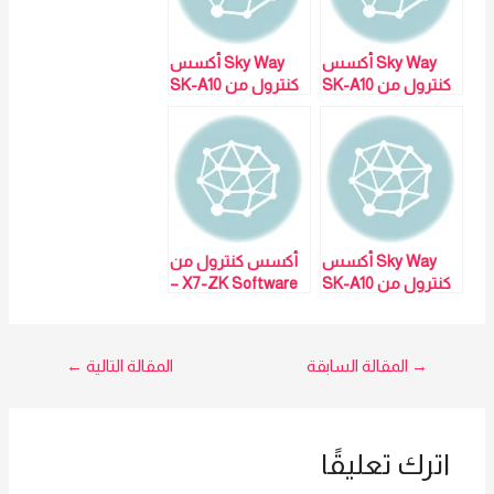
Sky Way أكسس
Sky Way أكسس
كنترول من SK-A10
كنترول من SK-A10
– Sales: Mai Sayed
– Sales: Mai Sayed
01023629342
01023629342
Sky Way أكسس
أكسس كنترول من
كنترول من SK-A10
X7-ZK Software –
– Sales: Mai Sayed
مبيعات : مي سيد
01023629342
01023629342
تصفّح
→
المقالة السابقة
المقالة التالية
←
المقالات
اترك تعليقًا