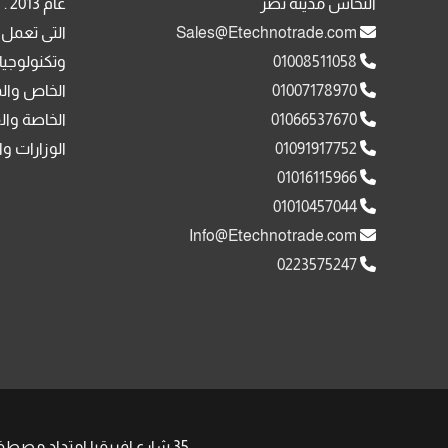
النحاس مدينة نصر
عا
Sales@Etechnotrade.com
التى تعمل 
01008511058
وتكنولوجيا
01007178970
الخاص وال
01066537670
الخاصة وال
01091917752
الوزارات وا
01016115966
01010457044
Info@Etechnotrade.com
0223575247
35 شارع افريقيا امتداد مصطفى النحاس مدينة نصر , | Phone: +201008511058 +201091917752 | Email: Sales@Etechnotrade.com