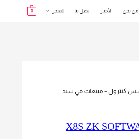
من نحن
الأخبار
اتصل بنا
المتجر
0
ع الاكسس كنترول – مبيعات مي سيد
X8S اسأل#ايجبت تكنو تراد وأمن وأطمن هتلاقى عندنا