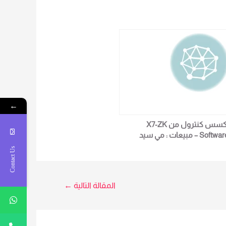
←
أكسس كنترول من X7-ZK
Software – مبيعات : مي سيد
0102362934
Contact Us
المقالة التالية
←