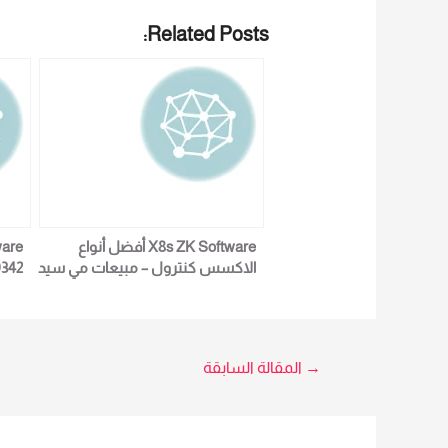
Related Posts:
X8s ZK Software أفضل أنواع
الاكسس كنترول – مبيعات مي سيد
9342
01023629342
تصفّح
→
المقالة السابقة
المقالات