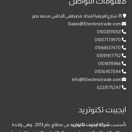
معلومات التواصل
,
0
ي
ي
ع
.
.
0
0
8
,
ه
ه
ن
0
0
و
و
35 شارع افريقيا امتداد مصطفى النحاس مدينة نصر
E
E
0
0
:
:
:
Sales@Etechnotrade.com
G
G
.
0
1
1
01008511058
P
P
0
.
4
6
.
.
0
0
01007178970
,
,
0
1
0
01066537670
E
8
0
01091917752
G
E
4
0
01016115966
P
G
.
.
01010457044
.
P
0
0
.
0
0
Info@Etechnotrade.com
0223575247
E
E
G
G
P
P
ايجيبت تكنوتريد
.
.
تأسست
شركة ايجيبت تكنوتريد
فى مطلع عام 2013 . وهى واحدة