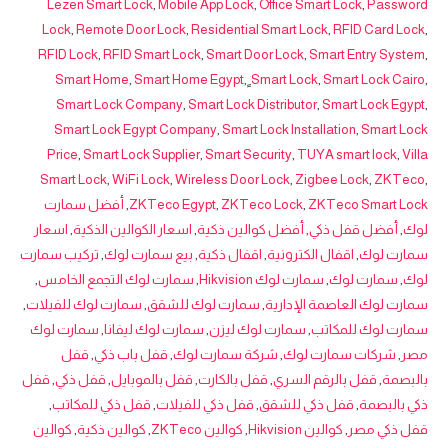
Lezen Smart Lock
,
Mobile App Lock
,
Office Smart Lock
,
Password
Lock
,
Remote Door Lock
,
Residential Smart Lock
,
RFID Card Lock
,
RFID Lock
,
RFID Smart Lock
,
Smart Door Lock
,
Smart Entry System
,
Smart Home
,
Smart Home Egypt
,
ٍSmart Lock
,
Smart Lock Cairo
,
Smart Lock Company
,
Smart Lock Distributor
,
Smart Lock Egypt
,
Smart Lock Egypt Company
,
Smart Lock Installation
,
Smart Lock
Price
,
Smart Lock Supplier
,
Smart Security
,
TUYA smart lock
,
Villa
Smart Lock
,
WiFi Lock
,
Wireless Door Lock
,
Zigbee Lock
,
ZKTeco
,
ZKTeco Smart Lock
,
ZKTeco Lock
,
ZKTeco Egypt
,
أفضل سمارت
لوك
,
أفضل قفل ذكي
,
أفضل كوالين ذكية
,
اسعار الكوالين الذكية
,
اسعار
سمارت لوك
,
اقفال الكترونية
,
اقفال ذكية
,
بيع سمارت لوك
,
تركيب سمارت
لوك
,
سمارت لوك
,
سمارت لوك Hikvision
,
سمارت لوك التجمع الخامس
,
سمارت لوك العاصمة الإدارية
,
سمارت لوك للشقق
,
سمارت لوك للفيلات
,
سمارت لوك للمكاتب
,
سمارت لوك ليزن
,
سمارت لوك ليفانا
,
سمارت لوك
مصر
,
شركات سمارت لوك
,
شركة سمارت لوك
,
قفل باب ذكي
,
قفل
بالبصمة
,
قفل بالرقم السري
,
قفل بالكارت
,
قفل بالموبايل
,
قفل ذكي
,
قفل
ذكي بالبصمة
,
قفل ذكي للشقق
,
قفل ذكي للفيلات
,
قفل ذكي للمكاتب
,
قفل ذكي مصر
,
كوالين Hikvision
,
كوالين ZKTeco
,
كوالين ذكية
,
كوالين