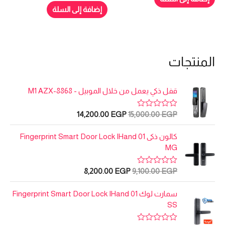
0
5
8,200.00 EGP.
9,100.00 EGP.
هو:
هو:
من
إضافة إلى السلة
5
,200.00 EGP.
19,000.00 EGP.
المنتجات
قفل ذكي يعمل من خلال الموبيل - M1 AZX-8868
ا
ا
14,200.00
EGP
15,000.00
EGP
ت
م
ل
ل
ا
س
س
كالون ذكى Fingerprint Smart Door Lock IHand 01
ل
ت
ع
ع
MG
ق
ر
ر
ي
ي
ا
ا
ا
ا
8,200.00
EGP
9,100.00
EGP
ت
م
م
ل
ل
ل
ل
0
ا
م
أ
ح
س
س
سمارت لوك Fingerprint Smart Door Lock IHand 01
ل
ن
ت
ص
ا
ع
ع
SS
5
ق
ل
ل
ر
ر
ي
ي
ي
ي