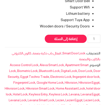
Smart Door Bell
Support Wifi
Lithium battery
Support Tuya App
Wooden doors / Security Doors
كمية
إضافة إلى السلة
اقفال
ذكية
التصنيفات:
Smart Door Lock
,
اقفال باب ذكية بصمة
,
كالون الكترونى
Fingerprint
بالكارت والبصمة
Smart
الوسوم:
Apartment Smart
,
Alexa Smart Lock
,
Access Control Lock
Door
Lock
,
Biometric Lock
,
Bluetooth Lock
,
Digital Lock
,
Door Lock
,
Door
Lock
Security
,
Egypt Techno Trade
,
Electronic Lock
,
fingerprint door lock
,
ISmart
Fingerprint Lock
,
Google Home Lock
,
Hikvision
,
Hikvision Egypt
,
7
Hikvision Lock
,
Hikvision Smart Lock
,
Home Assistant Lock
,
hotel door
MG
lock
,
Hotel Lock
,
Keyless Entry
,
Keyless Lock
,
Levana
,
Levana Egypt
,
Levana Lock
,
Levana Smart Lock
,
Lezen
,
Lezen Egypt
,
Lezen Lock
,
C